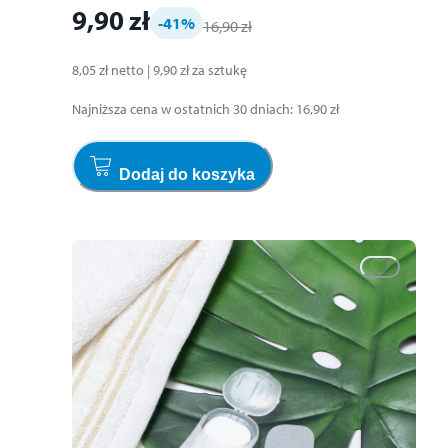
9,90 zł
-41
%
16,90 zł
8,05 zł
netto
|
9,90 zł
za
sztukę
Najniższa cena w ostatnich 30 dniach
:
16,90 zł
Dodaj do koszyka