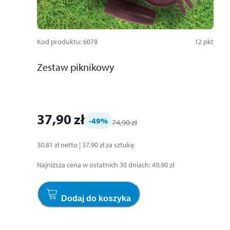
Kod produktu
:
6078
12
pkt
Zestaw piknikowy
37,90 zł
-49
%
74,90 zł
30,81 zł
netto
|
37,90 zł
za
sztukę
Najniższa cena w ostatnich 30 dniach
:
49,90 zł
Dodaj do koszyka