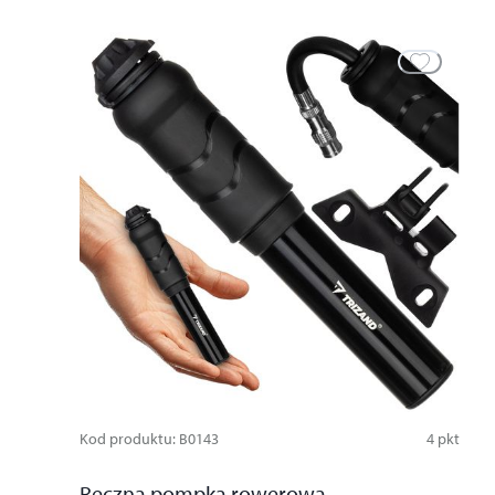
Kod produktu
:
B0143
4
pkt
Ręczna pompka rowerowa