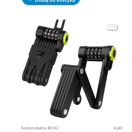
Dodaj do koszyka
Kod produktu
:
B0142
6
pkt