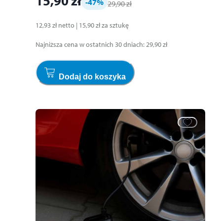
15,90 zł
-47
%
29,90 zł
12,93 zł
netto
|
15,90 zł
za
sztukę
Najniższa cena w ostatnich 30 dniach
:
29,90 zł
Dodaj do koszyka