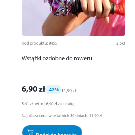
Kod produktu
:
8455
2
pkt
Wstążki ozdobne do roweru
6,90 zł
-42
%
11,90 zł
5,61 zł
netto
|
6,90 zł
za
sztukę
Najniższa cena w ostatnich 30 dniach
:
11,90 zł