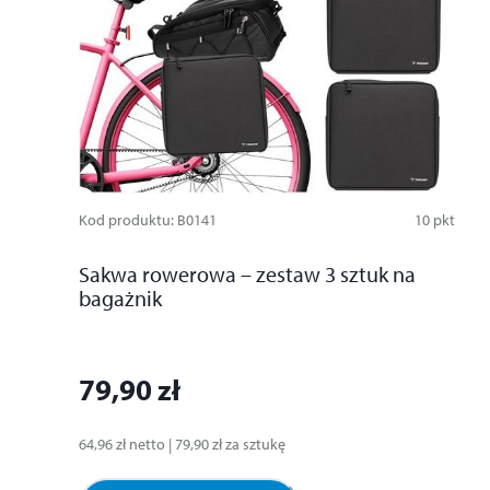
Kod produktu
:
B0141
10
pkt
Sakwa rowerowa – zestaw 3 sztuk na
bagażnik
79,90 zł
64,96 zł
netto
|
79,90 zł
za
sztukę