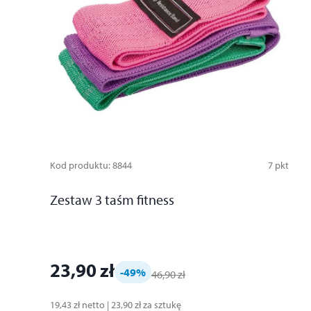
Kod produktu
:
8844
7
pkt
Zestaw 3 taśm fitness
23,90 zł
-49
%
46,90 zł
19,43 zł
netto
|
23,90 zł
za
sztukę