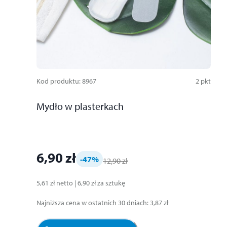
Kod produktu
:
8967
2
pkt
Mydło w plasterkach
6,90 zł
-47
%
12,90 zł
5,61 zł
netto
|
6,90 zł
za
sztukę
Najniższa cena w ostatnich 30 dniach
:
3,87 zł