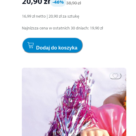
20,90 zł
-46
%
38,90 zł
16,99 zł
netto
|
20,90 zł
za
sztukę
Najniższa cena w ostatnich 30 dniach
:
19,90 zł
Dodaj do koszyka