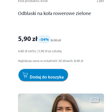
Kod produktu
:
8358
2
pkt
Odblaski na koła rowerowe zielone
5,90 zł
-34
%
8,90 zł
4,80 zł
netto
|
5,90 zł
za
sztukę
Najniższa cena w ostatnich 30 dniach
:
8,90 zł
Dodaj do koszyka