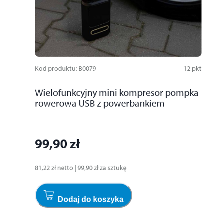
Kod produktu
:
B0079
12
pkt
Wielofunkcyjny mini kompresor pompka
rowerowa USB z powerbankiem
99,90 zł
81,22 zł
netto
|
99,90 zł
za
sztukę
Dodaj do koszyka