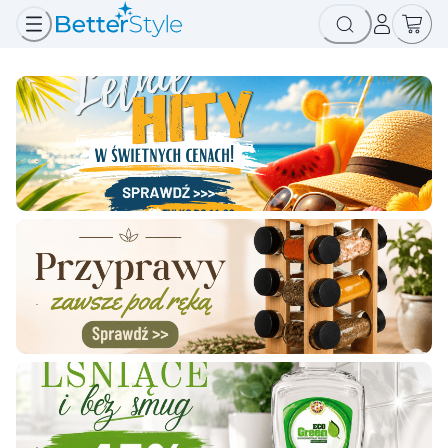
.
.
.