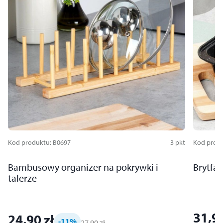
Kod produktu
:
B0697
3
pkt
Kod prod
Bambusowy organizer na pokrywki i
Brytfa
talerze
31,90
24,90 zł
-11
%
27,90 zł