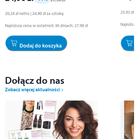
25,93 zł
ne
20,24 zł
netto
|
24,90 zł
za
sztukę
Najniższa
Najniższa cena w ostatnich 30 dniach
:
27,90 zł
Dodaj do koszyka
D
Dołącz do nas
Zobacz więcej aktualności