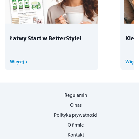
Łatwy Start w BetterStyle!
Kies
Więcej
Więce
Regulamin
O nas
Polityka prywatności
O firmie
Kontakt