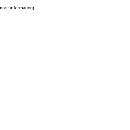
 more information)
.