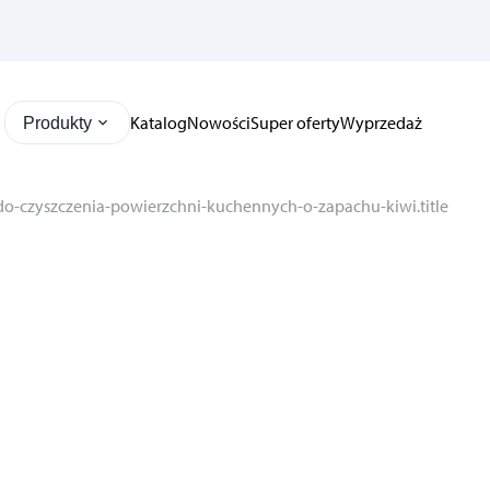
Katalog
Nowości
Super oferty
Wyprzedaż
Produkty
o-czyszczenia-powierzchni-kuchennych-o-zapachu-kiwi.title