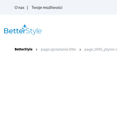
O nas
Twoje możliwości
page.sprzatanie.title
page.2095_plynn-d
BetterStyle