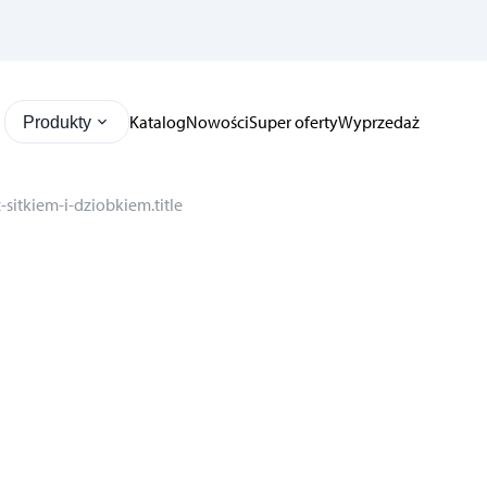
Katalog
Nowości
Super oferty
Wyprzedaż
Produkty
sitkiem-i-dziobkiem.title