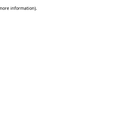
 more information)
.