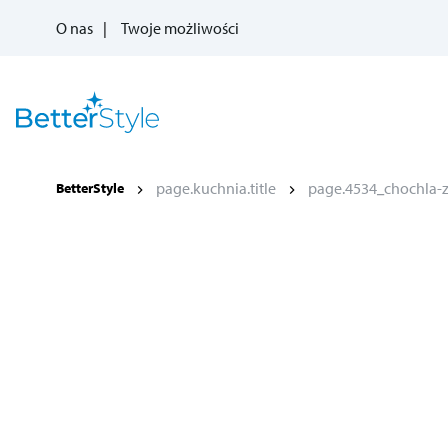
O nas
Twoje możliwości
page.kuchnia.title
page.4534_chochla-z-
BetterStyle