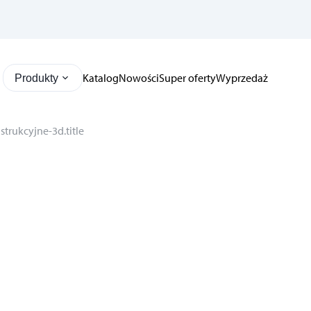
Katalog
Nowości
Super oferty
Wyprzedaż
Produkty
trukcyjne-3d.title