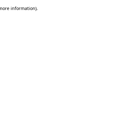
 more information)
.