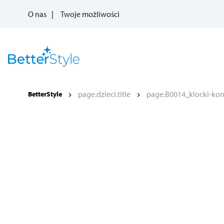
O nas
Twoje możliwości
page.dzieci.title
page.B0014_klocki-kons
BetterStyle